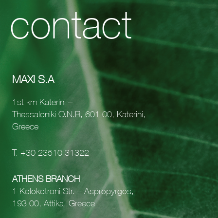
contact
MAXI S.A
1st km Katerini –
Thessaloniki O.N.R, 601 00, Katerini,
Greece
Τ.
+30 23510 31322
ATHENS BRANCH
1 Kolokotroni Str. – Aspropyrgos,
193 00, Attika, Greece