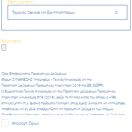
Θέση εργασίας
Τεχνικός Service και Εγκαταστάσεων
Βιογραφικό
Όροι Επεξεργασίας Προσωπικών Δεδομένων
Φόρμα ΣΥΝΑΙΝΕΣΗΣ Υποψηφίων - Γενικός Κανονισμός για την
Προστασία Δεδομένων Προσωπικού Χαρακτήρα 2018 της ΕΕ (GDPR)
Ο Ευρωπαϊκός Γενικός Κανονισμός για την Προστασία Δεδομένων Προσωπικού
Χαρακτήρα (κανονισμός 679 /2016), ορίζει το πλαίσιο εντός του οποίου ο κάθε
επαγγελματία (π.χ. φυσικό πρόσωπο ή εταιρία, όπως εμείς) δικαιούται να καταγράφει,
αποθηκεύει και εν γένει επεξεργάζεται τα προσωπικά δεδομένα των ατόμων.
Ως πιθανοί εργοδότες σας, μπορούμε να συλλέξουμε και να διατηρήσουμε δεδομένα
σχετικά με εσάς, με στόχο την διαχείριση στελέχωσης και ανθρωπίνου δυναμικού της
Αποδοχή Όρων
εταιρίας μας βάση τον ανωτέρω κανονισμού και του Ν. 4624 / 2019 « μέτρα εφαρμογής