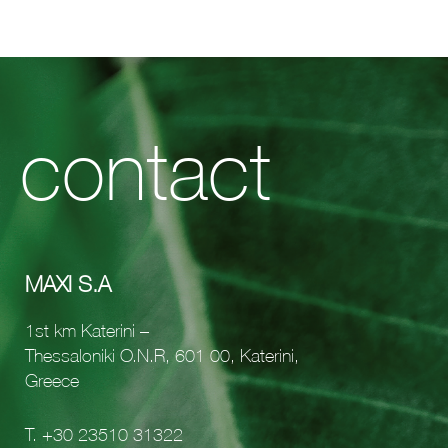
δεδομένα, αναφορικά με την αίτηση εργασίας που καταθέτω.
Παραχωρώντας τη συναίνεση σας, έχετε τα παρακάτω δικαιώματα:
1. Δικαίωμα πρόσβασης - έχετε το δικαίωμα να ζητήσετε αντίγραφο των πληροφοριών
που διατηρούμε για εσάς.
2. Δικαίωμα διόρθωσης - έχετε το δικαίωμα να ζητήσετε να διορθώσουμε τυχόν ανακριβή
ή ελλιπή δεδομένα που διατηρούμε, σχετικά με εσάς.
contact
3. Δικαίωμα στη λήθη - σε ορισμένες περιπτώσεις μπορείτε να ζητήσετε να διαγραφούν
τα δεδομένα που διατηρούμε για εσάς από τα αρχεία μας.
4. Δικαίωμα περιορισμού της επεξεργασίας – υπό όρους, περιορισμός επεξεργασίας
δεδομένων.
5. Δικαίωμα ελέγχου - Σε περίπτωση που η Εταιρία μας αρνείται το αίτημά σας
σύμφωνα με τα δικαιώματα πρόσβασης, σας παράσχουμε ένα νομικά βάσιμο αίτιο.
Παράλληλα, διατηρείτε το δικαίωμα παραπόνου απευθείας στον αρμόδιο φορέα, Αρχή
Προστασίας Δεδομένων Προσωπικού Χαρακτήρα contact@dpa.gr.
MAXI S.A
1st km Katerini –
Thessaloniki O.N.R, 601 00, Katerini,
Greece
Τ.
+30 23510 31322