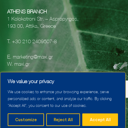
ATHENS BRANCH
1 Kolokotroni Str. – Aspropyrgos,
193 00, Attika, Greece
Τ.
+30 210 2409507-8
E.
marketing@maxi.gr
W.
maxi.gr
facebook
We value your privacy
youtube
We use cookies to enhance your browsing experience, serve
linkedin
personalized ads or content, and analyze our traffic. By clicking
"Accept All", you consent to our use of cookies.
Customize
Reject All
Accept All