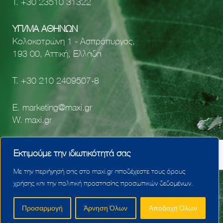
Τ.
+30 23510 31322
ΥΠ/ΜΑ ΑΘΗΝΩΝ
Κολοκοτρώνη 1 - Ασπρόπυργος,
193 00, Αττική, Ελλάδα
Τ.
+30 210 2409507-8
E.
marketing@maxi.gr
W.
maxi.gr
facebook
Εκτιμούμε την ιδιωτικότητά σας
youtube
linkedin
Με την περιήγησή σας στο maxi.gr αποδέχεστε τους όρους
χρήσης και την πολιτική προστασίας προσωπικών δεδομένων.
Προσαρμογή
Άρνηση Όλων
Αποδοχή Όλων